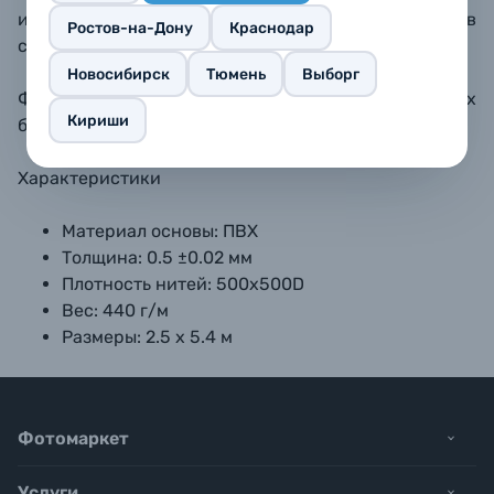
и крепления на «воротах». Поставляется
в
Ростов-на-Дону
Краснодар
свернутом в рулон виде.
Новосибирск
Тюмень
Выборг
Фон текстурированный, в определенных условиях
Кириши
будет заметно плетение.
Характеристики
Материал основы: ПВХ
Толщина:
0.5 ±0.02 мм
Плотность нитей: 500x500D
Вес: 440 г/м
Размеры: 2.5 х 5.4 м
Фотомаркет
Услуги