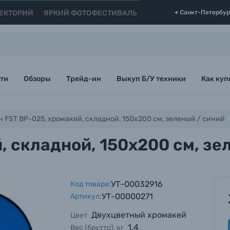
ЕКТОРИЙ
ЯРКИЙ ФОТОФЕСТИВАЛЬ
Санкт-Петербур
ти
Обзоры
Трейд-ин
Выкуп Б/У техники
Как куп
 FST BP-025, xромакей, складной, 150х200 см, зеленый / синий
, складной, 150х200 см, зе
УТ-00032916
Код товара:
УТ-00000271
Артикул:
Двухцветный хромакей
Цвет
1.4
Вес (брутто), кг