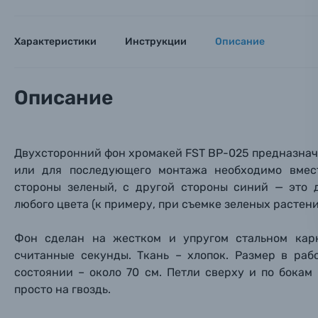
Аксессуары для фото и видеокамер
Вами с 9:
Оптические приборы
Характеристики
Инструкции
Описание
Номер
Номер
Номер
Имя*
Электроника
Описание
Ваш в
Ваш в
Ваш в
Номер т
Материалы
Двухсторонний фон хромакей
FST BP-025
предназначе
Нажимая
Осветительное оборудование
или для последующего монтажа необходимо вмес
стороны зеленый, с другой стороны синий — это 
Фоторамки
любого цвета (к примеру, при съемке зеленых растен
Прик
Прик
Прик
Фон сделан
на жестком и упругом стальном карк
Фотоальбомы
считанные секунды. Ткань – хлопок. Размер в ра
Нажи
Нажи
Нажи
состоянии – около 70 см. Петли сверху и по бокам
Книги о фотографии, альбомы известных фот
просто на гвоздь.