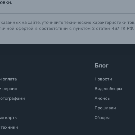
Отправить вопрос
Отправить вопрос
Отправить вопрос
овки.
указанных на сайте, уточняйте технические характеристики тов
личной офертой в соответствии с пунктом 2 статьи 437 ГК РФ
Блог
и оплата
Новости
и сервис
Видеообзоры
фотографами
Анонсы
Прошивки
ые карты
Обзоры
 техники