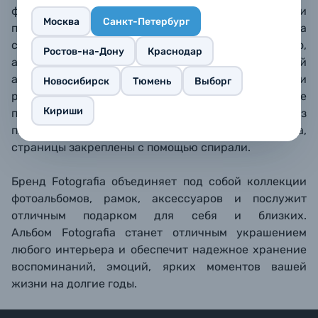
фотографий из отпуска или
Москва
Санкт-Петербург
путешествия. Поднимите пленку, разместите на
странице фотографии и положите пленку обратно,
Ростов-на-Дону
Краснодар
аккуратно разгладив пузырьки воздуха. Магнитный
альбом позволяет быстро размещать фотографии
Новосибирск
Тюмень
Выборг
разных форматов, а также менять их расположение
Кириши
при необходимости. Обложка альбома твердая, из
плотного ламинированного картона,
страницы закреплены с помощью спирали.
Бренд Fotografia объединяет под собой коллекции
фотоальбомов, рамок, аксессуаров и послужит
отличным подарком для себя и близких.
Альбом Fotografia станет отличным украшением
любого интерьера и обеспечит надежное хранение
воспоминаний, эмоций, ярких моментов вашей
жизни на долгие годы.