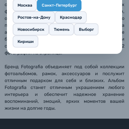
свадьбы и так далее. В прозрачных кармашках
Москва
Санкт-Петербург
фотографии надежно защищены от грязи, пыли,
Ростов-на-Дону
Краснодар
отпечатков пальцев. Со временем их можно легко
поменять местами. Твердая о
бложка
Новосибирск
Тюмень
Выборг
альбома
обтянута
искусственной кожей
.
Белые
бумажные страницы с местами для подписи
Кириши
скреплены методом книжного переплета, по 2
фотографии на странице.
Бренд Fotografia объединяет под собой коллекции
фотоальбомов, рамок, аксессуаров и послужит
отличным подарком для себя и близких. Альбом
Fotografia станет отличным украшением любого
интерьера и обеспечит надежное хранение
воспоминаний, эмоций, ярких моментов вашей
жизни на долгие годы.