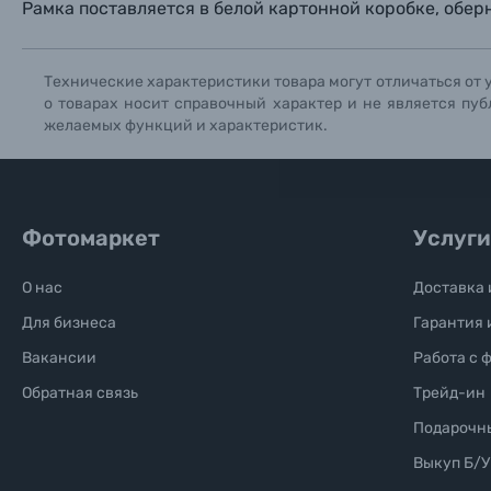
Рамка поставляется в белой картонной коробке, оберн
Солнцезащитные очки
Б/У фототехника (Комиссионные товары)
Технические характеристики товара могут отличаться от 
о товарах носит справочный характер и не является пуб
желаемых функций и характеристик.
Уценённые товары
Фотомаркет
Услуги
О нас
Доставка 
Для бизнеса
Гарантия 
Вакансии
Работа с 
Обратная связь
Трейд-ин
Подарочн
Выкуп Б/У