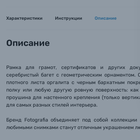
Аксессуары для фото и видеокамер
Вами с 9:
Оптические приборы
Характеристики
Инструкции
Описание
Номер
Номер
Номер
Имя*
Электроника
Описание
Ваш в
Ваш в
Ваш в
Номер т
Материалы
Рамка
для грамот, сертификатов и других док
Нажимая
Осветительное оборудование
серебристый багет с геометрическим орнаментом. 
плотного листа оргалита с черным бархатным покр
Фоторамки
полку или любую другую ровную поверхность: как 
проушина для настенного крепления (только верти
Прик
Прик
Прик
для самых разных стилей интерьера.
Фотоальбомы
Нажи
Нажи
Нажи
Бренд Fotografia объединяет под собой коллекции
Книги о фотографии, альбомы известных фот
любимыми снимками станут отличным украшением лю