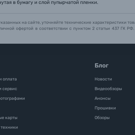
Отправить вопрос
Отправить вопрос
Отправить вопрос
утая в бумагу и слой пупырчатой пленки.
указанных на сайте, уточняйте технические характеристики тов
личной офертой в соответствии с пунктом 2 статьи 437 ГК РФ
Блог
и оплата
Новости
и сервис
Видеообзоры
фотографами
Анонсы
Прошивки
ые карты
Обзоры
 техники