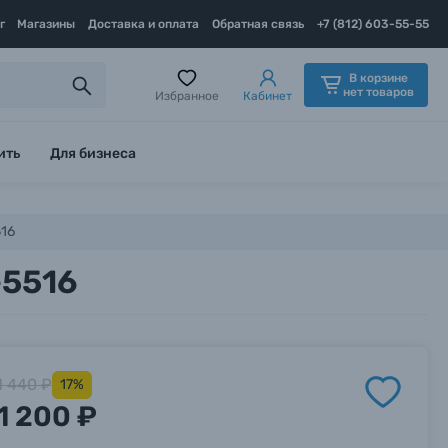
г
Магазины
Доставка и оплата
Обратная связь
+7 (812) 603-55-55
В корзине
нет товаров
Избранное
Кабинет
ить
Для бизнеса
516
-5516
1 440 ₽
17%
1 200 ₽