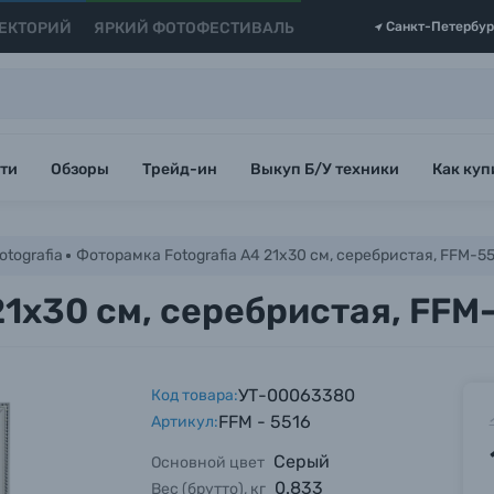
ЕКТОРИЙ
ЯРКИЙ ФОТОФЕСТИВАЛЬ
Санкт-Петербур
ти
Обзоры
Трейд-ин
Выкуп Б/У техники
Как куп
tografia
Фоторамка Fotografia А4 21x30 см, серебристая, FFM-5
21x30 см, серебристая, FFM
УТ-00063380
Код товара:
FFM - 5516
Артикул:
Серый
Основной цвет
0.833
Вес (брутто), кг