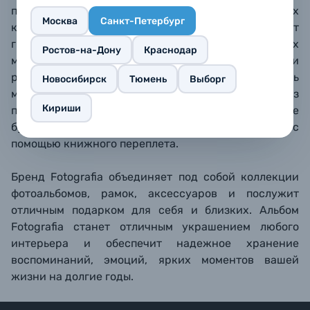
подходит для семейных фото. В прозрачных
Москва
Санкт-Петербург
кармашках фотографии надежно защищены от
грязи, пыли, отпечатков пальцев. Со временем их
Ростов-на-Дону
Краснодар
можно легко поменять местами. Снимки
размещаются по 2 на странице, рядом есть
Новосибирск
Тюмень
Выборг
место для подписи. Обложка альбома твердая, из
Кириши
плотного ламинированного картона, белые
бумажные страницы закреплены с
помощью
книжного переплета.
Бренд Fotografia объединяет под собой коллекции
фотоальбомов, рамок, аксессуаров и послужит
отличным подарком для себя и близких. Альбом
Fotografia станет отличным украшением любого
интерьера и обеспечит надежное хранение
воспоминаний, эмоций, ярких моментов вашей
жизни на долгие годы.