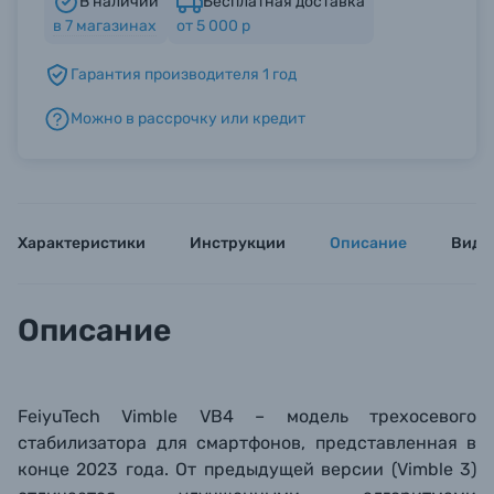
В наличии
Бесплатная доставка
в
7
магазинах
от 5 000 р
Б/У фототехника (Комиссионные товары)
Гарантия производителя 1 год
Можно в рассрочку или кредит
Уценённые товары
Характеристики
Инструкции
Описание
Виде
Описание
FeiyuTech Vimble VB4 – модель трехосевого
стабилизатора для смартфонов, представленная в
конце 2023 года. От предыдущей версии (
Vimble 3
)