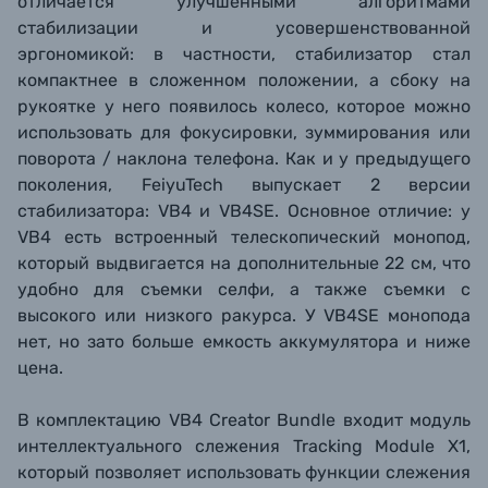
отличается улучшенными алгоритмами
стабилизации
и усовершенствованной
эргономикой: в частности, стабилизатор стал
компактнее в сложенном положении, а сбоку на
рукоятке у него появилось
колесо, которое можно
использовать для фокусировки,
зуммирования или
поворота / наклона телефона. Как и у предыдущего
поколения,
FeiyuTech выпускает 2 версии
стабилизатора: VB4 и VB4SE.
Основное отличие: у
VB4 есть встроенный телескопический монопод,
который выдвигается на дополнительные 22 см, что
удобно для съемки селфи, а также съемки с
высокого или низкого ракурса. У
VB4SE монопода
нет, но зато больше емкость аккумулятора и ниже
цена.
В комплектацию VB4 Creator Bundle входит модуль
интеллектуального слежения Tracking Module X1,
который позволяет использовать функции слежения