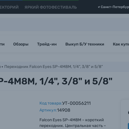
ЕКТОРИЙ
ЯРКИЙ ФОТОФЕСТИВАЛЬ
Санкт-Петербур
ти
Обзоры
Трейд-ин
Выкуп Б/У техники
Как куп
и
Переходник Falcon Eyes SP-4M8M, 1/4", 3/8" и 5/8"
-4M8M, 1/4", 3/8" и 5/8"
УТ-00056211
Код товара:
14908
Артикул:
Falcon Eyes SP-4M8M – короткий
переходник. Центральная часть –