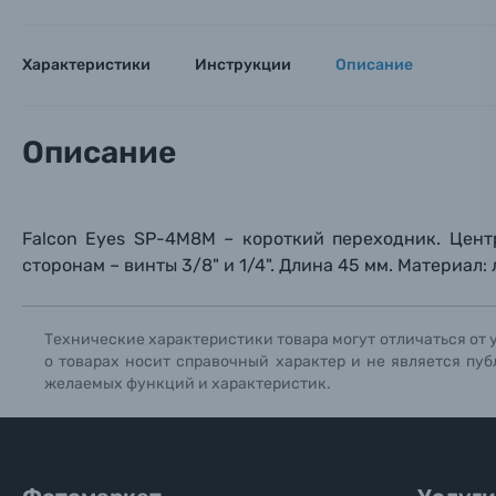
Электроника
Ваш в
Ваш в
Ваш в
Номер т
Характеристики
Инструкции
Описание
Материалы
Нажимая
Осветительное оборудование
Описание
Фоторамки
Falcon Eyes SP-4M8M – короткий переходник. Цент
Прик
Прик
Прик
Фотоальбомы
сторон
ам –
винты 3/8" и
1/4". Длина 45 мм. Материал: 
Нажи
Нажи
Нажи
Книги о фотографии, альбомы известных фот
Технические характеристики товара могут отличаться от 
о товарах носит справочный характер и не является пуб
желаемых функций и характеристик.
Солнцезащитные очки
Б/У фототехника (Комиссионные товары)