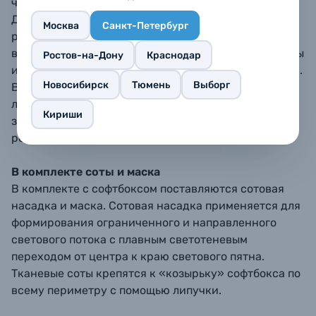
чему смягчаются формируемые софтбоксом тени.
Дополнительный внутренний диффузор улучшает
Москва
Санкт-Петербург
равномерность светового потока. Внешний и
внутренний рассеиватели (диффузоры) изготовлены
Ростов-на-Дону
Краснодар
из тонких жаропрочных синтетических материалов.
Новосибирск
Тюмень
Выборг
Внешний тканевый рассеиватель фиксируется на
липучках по краю тента отражателя, внутренний –
Кириши
закрепляется при помощи карабинчиков на
резинках.
В комплекте соты и маска
В комплекте с софтбоксом поставляются сотовая
насадка и маска. Сотовая насадка применяется для
формирования ограниченного и направленного
светового потока с плавным светотеневым
переходом от центра к краю светового пятна.
Тканевые соты крепятся к «козырьку» софтбокса по
всему периметру с помощью липучки.