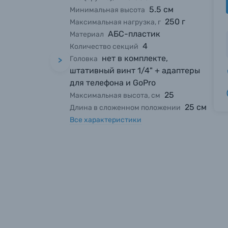
5.5 см
Минимальная высота
250 г
Максимальная нагрузка, г
АБС-пластик
Материал
4
Количество секций
нет в комплекте,
Головка
>
штативный винт 1/4" + адаптеры
для телефона и GoPro
25
Максимальная высота, см
25 см
Длина в сложенном положении
Все характеристики
вились вопросы?
вились вопросы?
вились вопросы?
тараемся ответить как можно скорее.
тараемся ответить как можно скорее.
тараемся ответить как можно скорее.