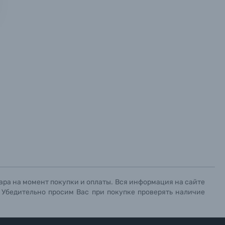
х данных.
х данных.
х данных.
ара на момент покупки и оплаты. Вся информация на сайте
. Убедительно просим Вас при покупке проверять наличие