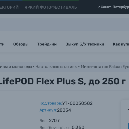
ЕКТОРИЙ
ЯРКИЙ ФОТОФЕСТИВАЛЬ
Санкт-Петербур
ти
Обзоры
Трейд-ин
Выкуп Б/У техники
Как куп
ивы и моноподы
Настольные штативы
Мини-штатив Falcon Eyes 
fePOD Flex Plus S, до 250 г
УТ-00050582
Код товара:
28054
Артикул:
270 г
Вес
0.350
Вес (брутто), кг