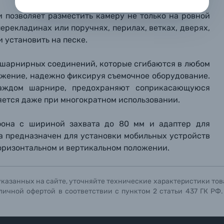
репить файл
репить файл
репить файл
 позволяет разместить камеру не только на ровной
перекладинах или поручнях, перилах, ветках, дверях,
мая кнопку «
мая кнопку «
мая кнопку «
Отправить вопрос
Отправить вопрос
Отправить вопрос
» я даю: Согласие на
» я даю: Согласие на
» я даю: Согласие на
обработку персональны
обработку персональны
обработку персональны
 установить на песке.
ографов
 шарнирных соединений, которые сгибаются в любом
Отправить вопрос
Отправить вопрос
Отправить вопрос
ожение, надежно фиксируя съемочное оборудование.
каждом шарнире, предохраняют соприкасающуюся
яется даже при многократном использовании.
фона с шириной захвата до 80 мм и адаптер для
а предназначен для установки мобильных устройств
 горизонтальном и вертикальном положении.
указанных на сайте, уточняйте технические характеристики тов
личной офертой в соответствии с пунктом 2 статьи 437 ГК РФ