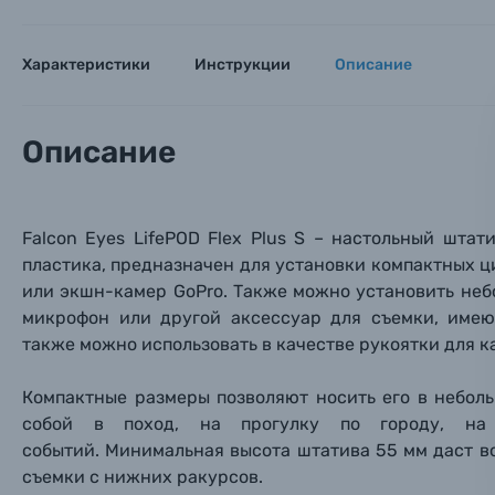
Объективы для фотоаппаратов
Имя и
Имя и
Имя и
Характеристики
Инструкции
Описание
Заказ 
Вспышки для фотоаппаратов
Тема 
Тема 
Тема 
Описание
Оставьте
Аксессуары для фото и видеокамер
Вами с 9:
Оптические приборы
Номер
Номер
Номер
Falcon Eyes LifePOD Flex Plus S – настольный шт
Имя*
пластика, предназначен для установки компактных ц
Электроника
или экшн-камер GoPro. Также можно установить
небо
микрофон или другой аксессуар для съемки, имею
Ваш в
Ваш в
Ваш в
Номер т
также можно использовать в качестве рукоятки для ка
Материалы
Компактные размеры позволяют носить его в небол
Нажимая
Осветительное оборудование
собой в поход, на прогулку по городу, на
событий. Минимальная высота штатива 55 мм даст в
Фоторамки
съемки с нижних ракурсов.