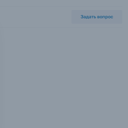
Задать вопрос
мся с
ных.