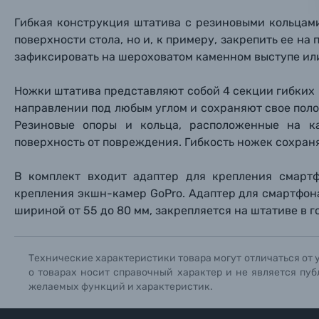
Прик
Прик
Прик
Гибкая конструкция штатива с резиновыми кольцами
Фотоальбомы
поверхности стола, но и, к примеру, закрепить ее на 
Нажи
Нажи
Нажи
зафиксировать на шероховатом каменном выступе или
Книги о фотографии, альбомы известных фот
Ножки штатива представляют собой 4 секции гибких
направлении под любым углом и сохраняют свое пол
Солнцезащитные очки
Резиновые опоры и кольца, расположенные на 
поверхность от повреждения. Гибкость ножек сохран
Б/У фототехника (Комиссионные товары)
В комплект входит адаптер для крепления смарт
Уценённые товары
крепления экшн-камер GoPro. Адаптер для смартфон
шириной от 55 до 80 мм, закрепляется на штативе в
Технические характеристики товара могут отличаться от 
о товарах носит справочный характер и не является пуб
желаемых функций и характеристик.