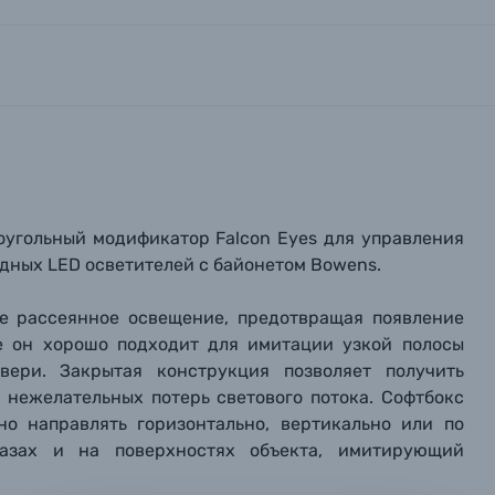
оугольный модификатор Falcon Eyes для управления
дных LED осветителей с байонетом Bowens.
кое рассеянное освещение, предотвращая появление
ме он хорошо подходит для имитации узкой полосы
вились вопросы?
вились вопросы?
вились вопросы?
вери. Закрытая конструкция позволяет получить
 нежелательных потерь светового потока. Софтбокс
тараемся ответить как можно скорее.
тараемся ответить как можно скорее.
тараемся ответить как можно скорее.
но направлять горизонтально, вертикально или по
азах и на поверхностях объекта, имитирующий
 Фамилия*
 Фамилия*
 Фамилия*