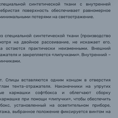
 специальной синтетической ткани с внутренней
мая кнопку «
мая кнопку «
мая кнопку «
Отправить вопрос
Отправить вопрос
Отправить вопрос
» я даю: Согласие на
» я даю: Согласие на
» я даю: Согласие на
обработку персональны
обработку персональны
обработку персональны
ебристая поверхность обеспечивает равномерное
ографов
 минимальными потерями на светоотражение.
Отправить вопрос
Отправить вопрос
Отправить вопрос
з специальной синтетической ткани (производство
смотря на двойное рассеивание, не искажает его.
ока остаются практически неизменными. Внешний
ражателя и закрепляется «липучками». Внутренний –
инчиками.
т. Спицы вставляются одним концом в отверстия
глам тента-отражателя. Наконечники на упругих
вые кармашки софтбокса и облегчают сборку
 кармашке при помощи «липучки», чтобы обеспечить
бокс, установленный на осветительном приборе,
нтажа, выбранное положение фиксируется винтом на