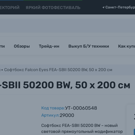
ЕКТОРИЙ
ЯРКИЙ ФОТОФЕСТИВАЛЬ
Санкт-Петербур
ти
Обзоры
Трейд-ин
Выкуп Б/У техники
Как куп
ы
Софтбокс Falcon Eyes FEA-SBII 50200 BW, 50 х 200 см
SBII 50200 BW, 50 х 200 см
УТ-00060548
Код товара:
29000
Артикул:
Софтбокс FEA-SBII 50200 BW – новый
световой прямоугольный модификатор