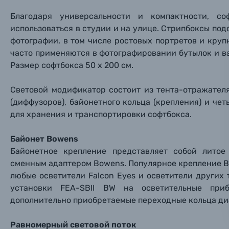
Заказ 
Благодаря универсальности и компактности, с
Вспышки для фотоаппаратов
использоваться в студии и на улице. Стрипбоксы по
Тема 
Тема 
Тема 
фотографии, в том числе ростовых портретов и кру
Оставьте
Аксессуары для фото и видеокамер
часто применяются в фотографировании бутылок и ва
Вами с 9:
Размер софтбокса 50 х 200 см.
Оптические приборы
Номер
Номер
Номер
Световой модификатор состоит из тента-отражател
Имя*
(диффузоров), байонетного кольца (крепления) и че
Электроника
для хранения и транспортировки софтбокса.
Ваш в
Ваш в
Ваш в
Номер т
Материалы
Байонет Bowens
Байонетное крепление представляет собой лито
Нажимая
сменным адаптером Bowens. Популярное крепление B
Осветительное оборудование
любые осветители Falcon Eyes и осветители других
установки FEA-SBII BW на осветительные при
Фоторамки
дополнительно приобретаемые переходные кольца ди
Прик
Прик
Прик
Фотоальбомы
Равномерный световой поток