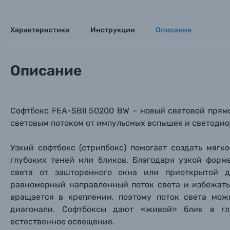
Характеристики
Инструкции
Описание
Описание
Каталог товаров
Цифровые фотоаппараты
Софтбокс FEA-SBII 50200 BW – новый световой прям
световым потоком от импульсных вспышек и светодио
Пленочные фотоаппараты
Узкий софтбокс (стрипбокс) помогает создать мяг
глубоких теней или бликов. Благодаря узкой фор
Фотокамеры моментальной печати
Поя
Поя
Поя
света от зашторенного окна или приоткрытой д
равномерный направленный поток света и избежать
Мы пос
Мы пос
Мы пос
Видеокамеры
вращается в креплении, поэтому поток света мож
диагонали. Софтбоксы дают «живой» блик в гл
Объективы для фотоаппаратов
естественное освещение.
Имя и
Имя и
Имя и