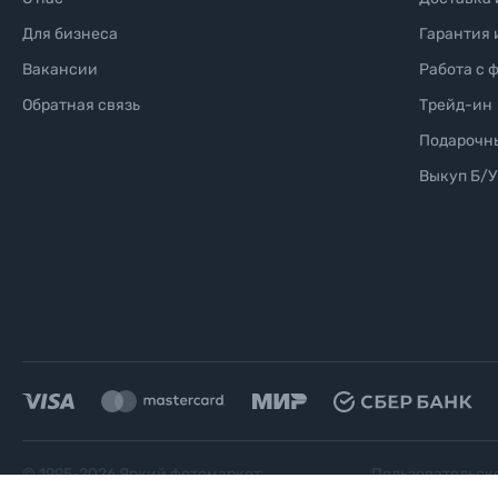
Для бизнеса
Гарантия 
Вакансии
Работа с 
Обратная связь
Трейд-ин
Подарочн
Выкуп Б/У
© 1995-
2026
Яркий фотомаркет
Пользовательск
("Яркий Мир")
соглашение