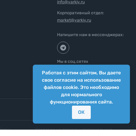
info@yarkiy.ru
Корпоративный отдел:
market@yarkiy.ru
Напишите нам в мессенджерах:
Мы в соц.сетях
Работая с этим сайтом, Вы даете
свое согласие на использование
файлов cookie. Это необходимо
для нормального
функционирования сайта.
ОК
ботку
Согласие на передачу персональных
нных
данных третьим лицам