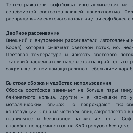
Тент-отражатель софтбокса изготавливается из
Нажи
Нажи
Нажи
серебристой светоотражающей поверхностью. Сер
Книги о фотографии, альбомы известных фот
распределение светового потока внутри софтбокса с
Солнцезащитные очки
Двойное рассеивание
Внешний и внутренний рассеиватели изготовлены и
Б/У фототехника (Комиссионные товары)
Корея), которая смягчает световой поток, но, не
Цветовая температура и яркость светового пот
тканевый рассеиватель надевается на край тента от
Уценённые товары
закрепляется при помощи резинок небольшими караб
Быстрая сборка и удобство использования
Сборка софтбокса занимает не больше пары мину
байонетного кольца, другим – в кармашки по у
металлических спицах не повреждают ткане
конструкции. Одна из четырех спиц закрепляется в
правильное и безопасное натяжение тента. Софт
способен поворачиваться на 360 градусов без демо
кольце-адаптере.