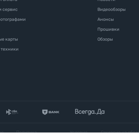
и сервис
Видеообзоры
фотографами
Анонсы
Прошивки
ые карты
Обзоры
 техники
ое
Политика
Условия
Согласие на обра
конфиденциальности
продажи
персональных да