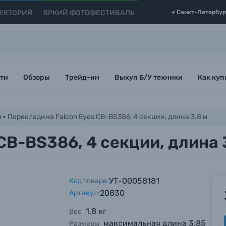
ЕКТОРИЙ
ЯРКИЙ ФОТОФЕСТИВАЛЬ
Санкт-Петербур
ти
Обзоры
Трейд-ин
Выкуп Б/У техники
Как куп
и
Перекладина Falcon Eyes CB-BS386, 4 секции, длина 3.8 м
CB-BS386, 4 секции, длина 
УТ-00058181
Код товара:
20830
Артикул:
1.8 кг
Вес
максимальная длина 3.85
Размеры