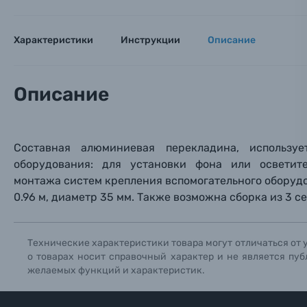
Оптические приборы
Номер
Номер
Номер
Имя*
Характеристики
Инструкции
Описание
Электроника
Ваш в
Ваш в
Ваш в
Номер т
Материалы
Описание
Нажимая
Осветительное оборудование
Составная алюминиевая перекладина
, и
спользу
Фоторамки
оборудования: для установки фона или осветит
монтажа
систем крепления вспомогательного оборудо
Прик
Прик
Прик
0.
96 м, диаметр 35 мм. Также возможна сборка из 3 се
Фотоальбомы
Нажи
Нажи
Нажи
Книги о фотографии, альбомы известных фот
Технические характеристики товара могут отличаться от 
о товарах носит справочный характер и не является пуб
желаемых функций и характеристик.
Солнцезащитные очки