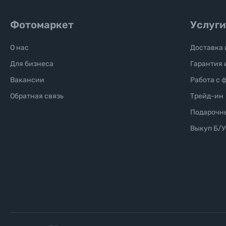
Б/У фототехника (Комиссионные товары)
Фотомаркет
Услуги
Уценённые товары
О нас
Доставка 
Для бизнеса
Гарантия 
Вакансии
Работа с 
Обратная связь
Трейд-ин
Подарочн
Выкуп Б/У