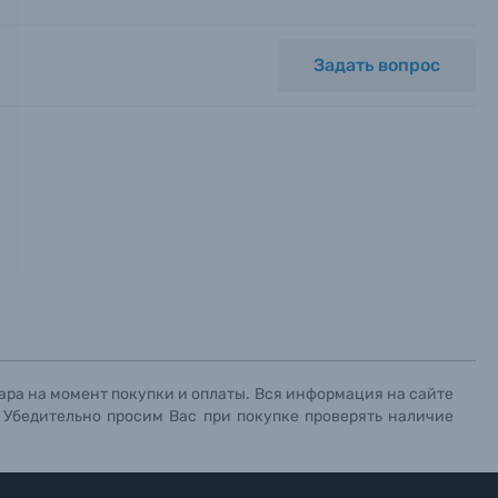
Задать вопрос
ных.
х данных.
х данных.
х данных.
ара на момент покупки и оплаты. Вся информация на сайте
. Убедительно просим Вас при покупке проверять наличие