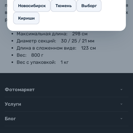
приборов, монтажа систем крепления
Новосибирск
Тюмень
Выборг
вспомогательного оборудования и т. д. На торцах
Кириши
расположены втулки для крепления 5/8".
Максимальная длина: 298 см
Диаметр секций: 30 / 25 / 21 мм
Длина в сложенном виде: 123 см
Вес: 800 г
Вес с упаковкой: 1 кг
Фотомаркет
Услуги
Блог