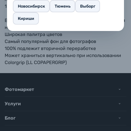
100% подлежит вторичной переработке.
Новосибирск
Тюмень
Выборг
Кириши
Высококачественная бумага, ничего не упускающая
неотражающая поверхность
Широкая палитра цветов
Самый популярный фон для фотографов
100% подлежит вторичной переработке
Может храниться вертикально при использовании
Colorgrip (LL COPAPERGRIP)
Фотомаркет
Услуги
Блог