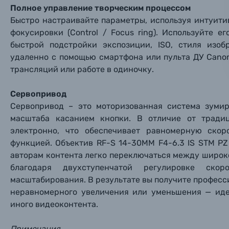
Нажимая
Полное управление творческим процессом
Осветительное оборудование
Быстро настраивайте параметры, используя интуит
фокусировки (Control / Focus ring). Используйте 
Фоторамки
быстрой подстройки экспозиции, ISO, стиля изо
удаленно с помощью смартфона или пульта ДУ Cano
Прик
Прик
Прик
трансляций или работе в одиночку.
Фотоальбомы
Нажи
Нажи
Нажи
Сервопривод
Книги о фотографии, альбомы известных фот
Сервопривод – это моторизованная система зумир
масштаба касанием кнопки. В отличие от традиц
Солнцезащитные очки
электронно, что обеспечивает равномерную ско
функцией. Объектив RF-S 14-30MM F4-6.3 IS STM P
авторам контента легко переключаться между широк
Б/У фототехника (Комиссионные товары)
благодаря двухступенчатой регулировке ск
масштабирования. В результате вы получите профес
Уценённые товары
неравномерного увеличения или уменьшения — иде
иного видеоконтента.
Примечания