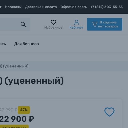
г
Магазины
Доставка и оплата
Обратная связь
+7 (812) 603-55-55
В корзине
нет товаров
Избранное
Кабинет
ить
Для бизнеса
M) (уцененный)
) (уцененный)
42 990 ₽
47%
22 900 ₽