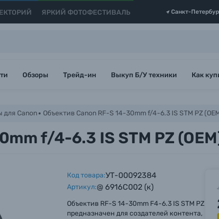
ЕКТОРИЙ
ЯРКИЙ ФОТОФЕСТИВАЛЬ
Санкт-Петербур
ти
Обзоры
Трейд-ин
Выкуп Б/У техники
Как куп
 для Canon
Объектив Canon RF-S 14-30mm f/4-6.3 IS STM PZ (OE
0mm f/4-6.3 IS STM PZ (OEM
УТ-00092384
Код товара:
@ 6916C002 (к)
Артикул:
Объектив RF-S 14-30mm F4-6.3 IS STM PZ
предназначен для создателей контента,