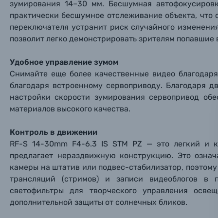
зумирования 14–30 мм. Бесшумная автофокусиров
Фотокамеры моментальной печати
Поя
Поя
Поя
практически бесшумное отслеживание объекта, что 
переключателя устранит риск случайного изменения
Мы пос
Мы пос
Мы пос
Видеокамеры
позволит легко демонстрировать зрителям попавшие в
Удобное управление зумом
Объективы для фотоаппаратов
Имя и
Имя и
Имя и
Снимайте еще более качественные видео благодар
благодаря встроенному сервоприводу. Благодаря д
Заказ 
Вспышки для фотоаппаратов
настройки скорости зумирования сервопривод обе
Тема 
Тема 
Тема 
материалов высокого качества.
Оставьте
Аксессуары для фото и видеокамер
Вами с 9:
Контроль в движении
RF-S 14-30mm F4-6.3 IS STM PZ — это легкий и к
Оптические приборы
Номер
Номер
Номер
предлагает нераздвижную конструкцию. Это означ
Имя*
камеры на штатив или подвес-стабилизатор, поэтому
Электроника
трансляций (стримов) и записи видеоблогов в 
светофильтры для творческого управления осве
Ваш в
Ваш в
Ваш в
Номер т
дополнительной защиты от солнечных бликов.
Материалы