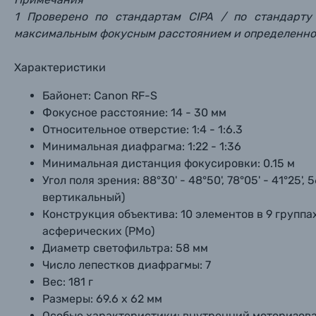
1 Проверено по стандартам CIPA / по стандарту
максимальным фокусным расстоянием и определенно
Характеристики
Байонет:
Canon RF-S
Фокусное расстояние:
14 - 30 мм
Относительное отверстие:
1:4 - 1:6.3
Минимальная диафрагма:
1:22 - 1:36
Минимальная дистанция фокусировки:
0.15 м
Угол поля зрения:
88°30' - 48°50', 78°05' - 41°25'
вертикальный)
Конструкция объектива:
10 элементов в 9 группа
асферических (PMo)
Диаметр светофильтра:
58 мм
Число лепестков диафрагмы:
7
Вес:
181 г
Размеры:
69.6 х 62 мм
Особые характеристики:
внутренний моторизов