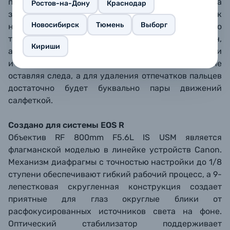
предотвращают проникновение пыли и влаги, а
Ростов-на-Дону
Краснодар
защитное фторсодержащее покрытие нанесено как
Новосибирск
Тюмень
Выборг
на переднюю, так и на заднюю линзу. Это
твердое покрытие устойчиво к появлению царапин,
Кириши
а также обладает олеофобными свойствами: брызги
и капли дождя на нем быстро сбегают вниз, не
оставляя следа, а для удаления отпечатков пальцев
достаточно будет буквально пары движений
салфеткой.
Создано для системы EOS R
Объектив RF 800mm F5.6L IS USM является
флагманской моделью в линейке устройств Canon.
Механизм диафрагмы с точностью настройки до 1/8
ступени обеспечивают гибкий рабочий процесс, а 9-
лепестковая скругленная конструкция создает
приятные для глаз округлые блики от
расфокусированных источников света на фоне.
Оптический стабилизатор поддерживает