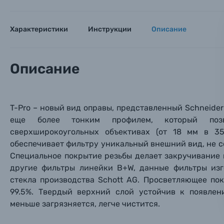
Заказ 
Вспышки для фотоаппаратов
Тема 
Тема 
Тема 
Характеристики
Инструкции
Описание
Оставьте
Аксессуары для фото и видеокамер
Вами с 9:
Описание
Оптические приборы
Номер
Номер
Номер
Имя*
Электроника
T-Pro – новый вид оправы, представленный Schneider 
Ваш в
Ваш в
Ваш в
еще более тонким профилем, который позв
Номер т
Материалы
сверхширокоугольных объективах (от 18 мм в 35
обеспечивает фильтру уникальный внешний вид, не с
Нажимая
Специальное покрытие резьбы делает закручивание 
Осветительное оборудование
другие фильтры линейки B+W, данные фильтры изг
стекла производства Schott AG. Просветляющее по
Фоторамки
99.5%. Твердый верхний слой устойчив к появле
меньше загрязняется, легче чистится.
Прик
Прик
Прик
Фотоальбомы