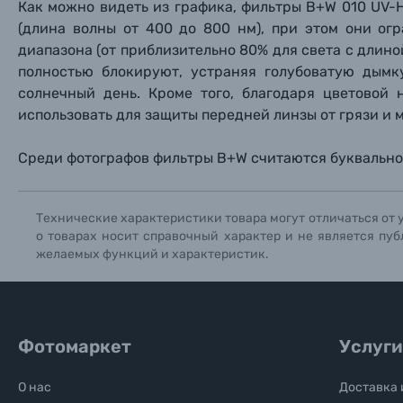
Как можно видеть из графика, фильтры B+W 010 UV-
Нажи
Нажи
Нажи
(длина волны от 400 до 800 нм), при этом они о
Книги о фотографии, альбомы известных фот
диапазона (от приблизительно 80% для света с длино
полностью блокируют, устраняя голубоватую дымк
Солнцезащитные очки
солнечный день. Кроме того, благодаря цветовой
использовать для защиты передней линзы от грязи и 
Б/У фототехника (Комиссионные товары)
Среди фотографов фильтры B+W считаются буквально 
Уценённые товары
Технические характеристики товара могут отличаться от 
о товарах носит справочный характер и не является пуб
желаемых функций и характеристик.
Фотомаркет
Услуги
О нас
Доставка 