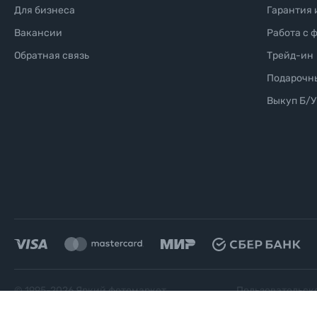
Для бизнеса
Гарантия 
Вакансии
Работа с 
Обратная связь
Трейд-ин
Подарочн
Выкуп Б/У
© 1995-
2026
Яркий фотомаркет
Пользовательск
("Яркий Мир")
соглашение