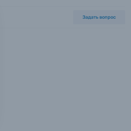
Задать вопрос
мся с
ных.