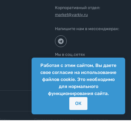
Корпоративный отдел:
market@yarkiy.ru
Напишите нам в мессенджерах:
Мы в соц.сетях
Работая с этим сайтом, Вы даете
свое согласие на использование
файлов cookie. Это необходимо
для нормального
функционирования сайта.
ОК
ботку
Согласие на передачу персональных
нных
данных третьим лицам