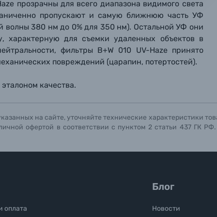
Haze прозрачны для всего диапазона видимого света
мая кнопку «
мая кнопку «
мая кнопку «
Отправить вопрос
Отправить вопрос
Отправить вопрос
» я даю: Согласие на
» я даю: Согласие на
» я даю: Согласие на
обработку персональны
обработку персональны
обработку персональны
граниченно пропускают и самую ближнюю часть УФ
ографов
й волны 380 нм до 0% для 350 нм). Остальной УФ они
у, характерную для съемки удаленных объектов в
Отправить вопрос
Отправить вопрос
Отправить вопрос
 нейтральности, фильтры B+W 010 UV-Haze принято
механических повреждений (царапин, потертостей).
эталоном качества.
указанных на сайте, уточняйте технические характеристики тов
личной офертой в соответствии с пунктом 2 статьи 437 ГК РФ
Блог
и оплата
Новости