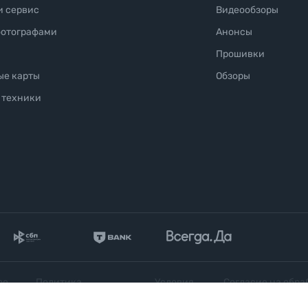
и сервис
Видеообзоры
фотографами
Анонсы
Прошивки
ые карты
Обзоры
 техники
ое
Политика
Условия
Согласие на обра
конфиденциальности
продажи
персональных да