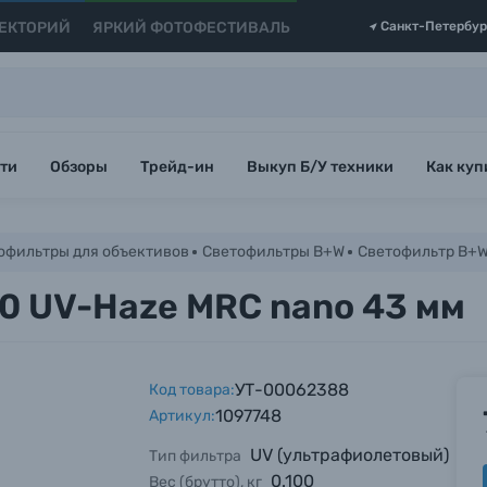
ЕКТОРИЙ
ЯРКИЙ ФОТОФЕСТИВАЛЬ
Санкт-Петербур
ти
Обзоры
Трейд-ин
Выкуп Б/У техники
Как куп
офильтры для объективов
Светофильтры B+W
Светофильтр B+W
0 UV-Haze MRC nano 43 мм
УТ-00062388
Код товара:
1097748
Артикул:
UV (ультрафиолетовый)
Тип фильтра
0.100
Вес (брутто), кг