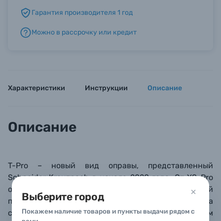
Гарантия производителя 1 год
Б/У фототехника (Комиссионные товары)
Можно в рассрочку или кредит
Уценённые товары
Характеристики
Инструкции
Описание
Описание
T-Pro – новый вид оправы, представленный
Schneider Kreuznach в начале 2020 года. От XS-Pro
отличается еще более тонким профилем, который
Выберите город
позволяет использовать светофильтры даже на
Покажем наличие товаров и пункты выдачи рядом с
сверхширокоугольных объективах (от 18 мм в 35-мм