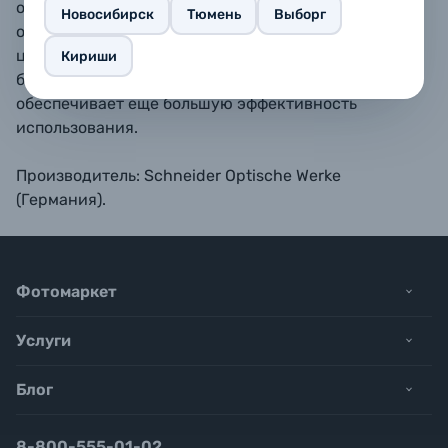
отражений, устраняет рассеянный свет и
Новосибирск
Тюмень
Выборг
обеспечивает высокую стойкость к появлению
царапин, а дополнительный внешний слой
Кириши
базируется на Nano технологии «эффект лотоса» и
обеспечивает еще большую эффективность
использования.
Производитель: Schneider Optische Werke
(Германия).
Фотомаркет
Услуги
Блог
8-800-555-01-02