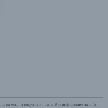
х данных.
х данных.
х данных.
ара на момент покупки и оплаты. Вся информация на сайте