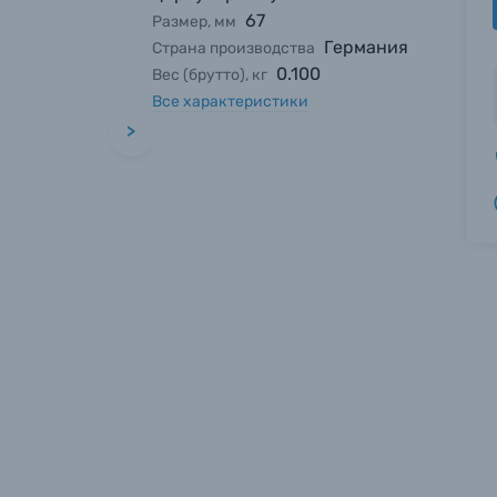
67
Размер, мм
Германия
Страна производства
0.100
Вес (брутто), кг
Все характеристики
>
вились вопросы?
вились вопросы?
вились вопросы?