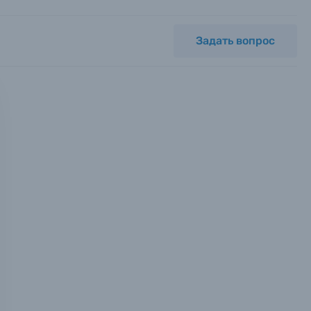
Задать вопрос
мся с
ных.