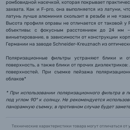
ромбовидной насечкой, которая покрывает практиче
Фоторамки
захвата. Как и F-pro, она выполняется из латуни, ч
латунь лучше алюминия скользит в резьбе и не «зак
Прик
Прик
Прик
Фотоальбомы
Высота профиля оправы не отличается от таковой у 
объективы: с фокусным расстоянием до 24 мм 
Нажи
Нажи
Нажи
виньетирование, в зависимости от конструкции кор
Книги о фотографии, альбомы известных фот
Германии на заводе Schneider-Kreuznach из оптическо
Солнцезащитные очки
Поляризационные фильтры устраняют блики и о
поверхность, а также блики от прочих диэлектриков
Б/У фототехника (Комиссионные товары)
поверхностей. При съемке пейзажа поляризацион
облаков*
Уценённые товары
* При использовании поляризационного фильтра в 
под углом 90° к солнцу. Не рекомендуется использо
панорамную съемку, в противном случае будет замет
Технические характеристики товара могут отличаться от 