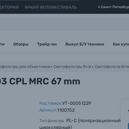
ЕКТОРИЙ
ЯРКИЙ ФОТОФЕСТИВАЛЬ
Санкт-Петербур
ти
Обзоры
Трейд-ин
Выкуп Б/У техники
Как куп
офильтры для объективов
Светофильтры B+W
Светофильтр B+W
03 CPL MRC 67 mm
УТ-00051229
Код товара:
1100752
Артикул:
PL-C (поляризационный
Тип фильтра
циркулярный)