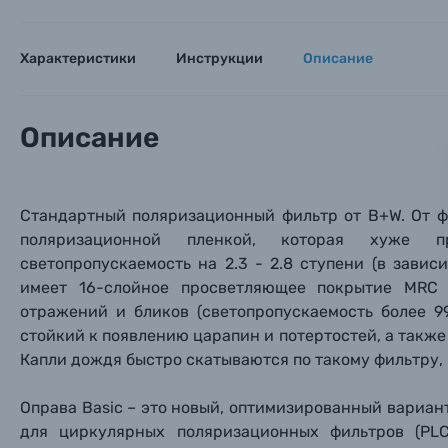
Мы пос
Мы пос
Мы пос
Видеокамеры
Характеристики
Инструкции
Описание
Объективы для фотоаппаратов
Имя и
Имя и
Имя и
Заказ 
Вспышки для фотоаппаратов
Описание
Тема 
Тема 
Тема 
Оставьте
Аксессуары для фото и видеокамер
Вами с 9:
Стандартный поляризационный фильтр от B+W. От ф
Оптические приборы
поляризационной пленкой, которая хуже п
Номер
Номер
Номер
светопропускаемость на 2.3 - 2.8 ступени (в зави
Имя*
имеет 16-слойное просветляющее покрытие MRC (M
Электроника
отражений и бликов (светопропускаемость более 9
Ваш в
Ваш в
Ваш в
стойкий к появлению царапин и потертостей, а также о
Номер т
Материалы
Капли дождя быстро скатываются по такому фильтру, 
Нажимая
Оправа Basic – это новый, оптимизированный вариан
Осветительное оборудование
для циркулярных поляризационных фильтров (PLC