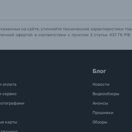
Отправить вопрос
Отправить вопрос
Отправить вопрос
указанных на сайте, уточняйте технические характеристики тов
личной офертой в соответствии с пунктом 2 статьи 437 ГК РФ
Блог
и оплата
Новости
и сервис
Видеообзоры
фотографами
Анонсы
Прошивки
ые карты
Обзоры
 техники