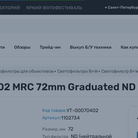
ЕКТОРИЙ
ЯРКИЙ ФОТОФЕСТИВАЛЬ
Санкт-Петербур
ти
Обзоры
Трейд-ин
Выкуп Б/У техники
Как куп
офильтры для объективов
Светофильтры B+W
Светофильтр B+W
02 MRC 72mm Graduated ND
УТ-00070402
Код товара:
1102734
Артикул:
72
Размер, мм
ND (нейтральной
Тип фильтра