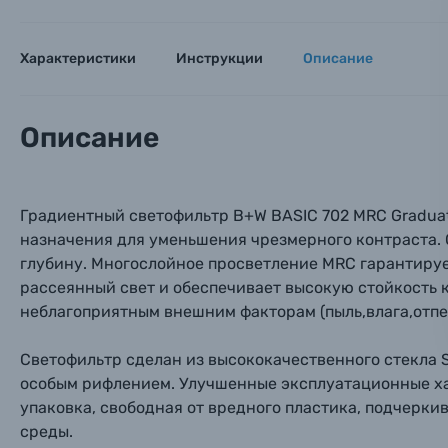
Оставьте
Аксессуары для фото и видеокамер
Вами с 9:
Характеристики
Инструкции
Описание
Оптические приборы
Номер
Номер
Номер
Имя*
Электроника
Описание
Ваш в
Ваш в
Ваш в
Номер т
Материалы
Градиентный светофильтр B+W BASIC 702 MRC Graduat
Нажимая
назначения для уменьшения чрезмерного контраста. 
Осветительное оборудование
глубину. Многослойное просветление MRC гарантиру
рассеянный свет и обеспечивает высокую стойкость 
Фоторамки
неблагоприятным внешним факторам (пыль,влага,отпе
Прик
Прик
Прик
Фотоальбомы
Светофильтр сделан из высококачественного стекла 
особым рифлением. Улучшенные эксплуатационные ха
Нажи
Нажи
Нажи
упаковка, свободная от вредного пластика, подчерк
Книги о фотографии, альбомы известных фот
среды.