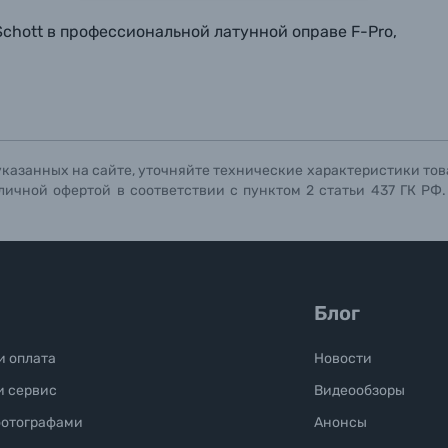
ографов
chott в профессиональной латунной оправе F-Pro,
Отправить вопрос
Отправить вопрос
Отправить вопрос
указанных на сайте, уточняйте технические характеристики тов
личной офертой в соответствии с пунктом 2 статьи 437 ГК РФ
Блог
и оплата
Новости
и сервис
Видеообзоры
фотографами
Анонсы