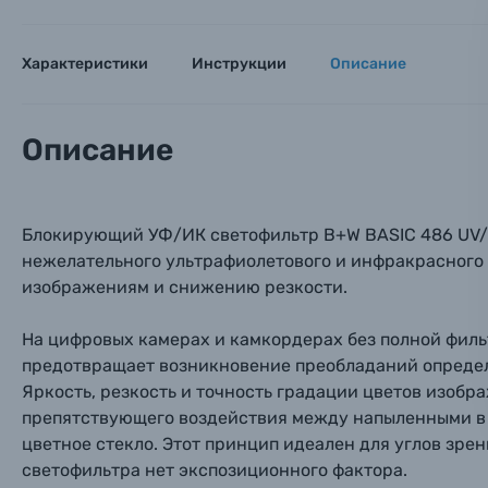
Тема 
Тема 
Тема 
Оставьте
Аксессуары для фото и видеокамер
Характеристики
Инструкции
Описание
Вами с 9:
Оптические приборы
Номер
Номер
Номер
Описание
Имя*
Электроника
Ваш в
Ваш в
Ваш в
Номер т
Блокирующий УФ/ИК светофильтр B+W BASIC 486 UV/I
Материалы
нежелательного ультрафиолетового и инфракрасного
изображениям и снижению резкости.
Нажимая
Осветительное оборудование
На цифровых камерах и камкордерах без полной филь
Фоторамки
предотвращает возникновение преобладаний определе
Яркость, резкость и точность градации цветов изобр
Прик
Прик
Прик
препятствующего воздействия между напыленными в в
Фотоальбомы
цветное стекло. Этот принцип идеален для углов зрен
Нажи
Нажи
Нажи
светофильтра нет экспозиционного фактора.