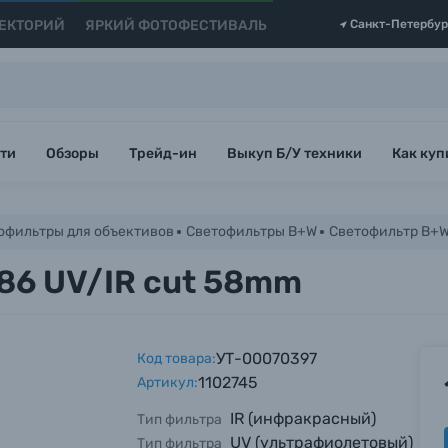
ЕКТОРИЙ
ЯРКИЙ ФОТОФЕСТИВАЛЬ
Санкт-Петербур
ти
Обзоры
Трейд-ин
Выкуп Б/У техники
Как куп
офильтры для объективов
Светофильтры B+W
Светофильтр B+W
86 UV/IR cut 58mm
УТ-00070397
Код товара:
1102745
Артикул:
IR (инфракрасный)
Тип фильтра
UV (ультрафиолетовый)
Тип фильтра