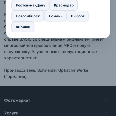
резкость изображения.
Ростов-на-Дону
Краснодар
Многослойное просветление MRC повышает
Новосибирск
Тюмень
Выборг
прочность фильтра к механическому воздействию.
Светофильтр сделан из высококачественного
Кириши
стекла Schott в новой профессиональной латунной
оправе BASIC со специальным рифлением, имеет
многослойное просветление MRC и новую
экоупаковку. Улучшенные эксплуатационные
характеристики.
Производитель: Schneider Optische Werke
(Германия).
Фотомаркет
Услуги