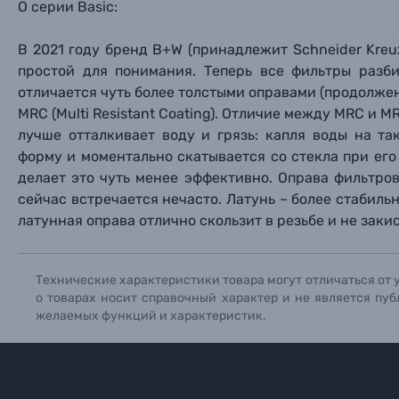
О серии Basic:
Прик
Прик
Прик
Фотоальбомы
В 2021 году бренд B+W (принадлежит Schneider Kre
Нажи
Нажи
Нажи
простой для понимания. Теперь все фильтры разбит
Книги о фотографии, альбомы известных фот
отличается чуть более толстыми оправами (продолже
MRC (Multi Resistant Coating). Отличие между MRC и 
лучше отталкивает воду и грязь: капля воды на т
Солнцезащитные очки
форму и моментально скатывается со стекла при его
делает это чуть менее эффективно.
Оправа фильтро
Б/У фототехника (Комиссионные товары)
се
йчас встречается нечасто. Латунь – более стабил
латунная оправа отлично скользит в резьбе и не
заки
Уценённые товары
Технические характеристики товара могут отличаться от 
о товарах носит справочный характер и не является пуб
желаемых функций и характеристик.