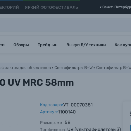
ЕКТОРИЙ
ЯРКИЙ ФОТОФЕСТИВАЛЬ
Санкт-Петербур
ти
Обзоры
Трейд-ин
Выкуп Б/У техники
Как куп
офильтры для объективов
Светофильтры B+W
Светофильтр B+W
10 UV MRC 58mm
УТ-00070381
Код товара:
1100140
Артикул:
58
Размер, мм
UV (ультрафиолетовый)
Тип фильтра