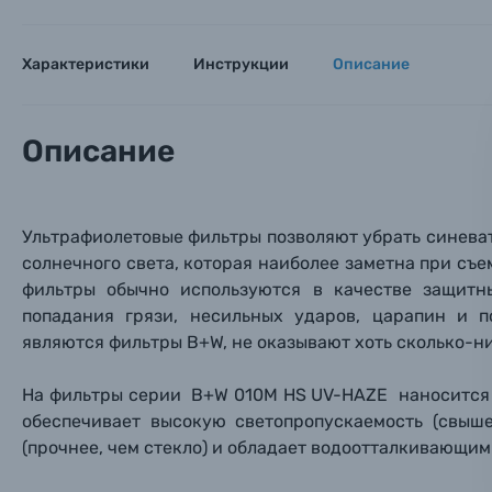
Объективы для фотоаппаратов
Имя и
Имя и
Имя и
Характеристики
Инструкции
Описание
Заказ 
Вспышки для фотоаппаратов
Тема 
Тема 
Тема 
Описание
Оставьте
Аксессуары для фото и видеокамер
Вами с 9:
Оптические приборы
Номер
Номер
Номер
Ультрафиолетовые фильтры позволяют убрать синев
Имя*
солнечного света, которая наиболее заметна при съем
фильтры обычно используются в качестве защит
Электроника
попадания грязи, несильных ударов, царапин и п
Ваш в
Ваш в
Ваш в
Номер т
являются фильтры B+W, не оказывают хоть сколько-н
Материалы
На фильтры серии B+W 010M HS UV-HAZE наносится сп
Нажимая
Осветительное оборудование
обеспечивает высокую светопропускаемость (свыш
(прочнее, чем стекло) и обладает водоотталкивающим
Фоторамки