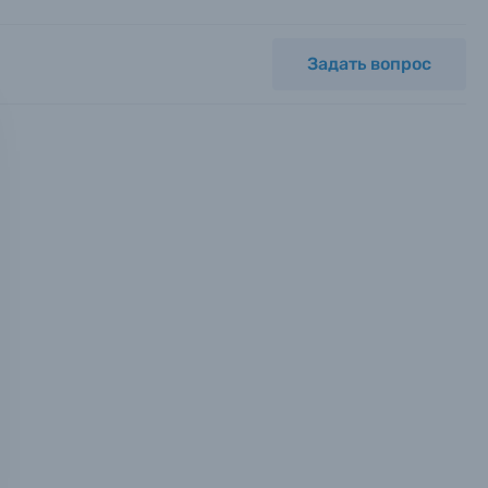
Задать вопрос
мся с
ных.