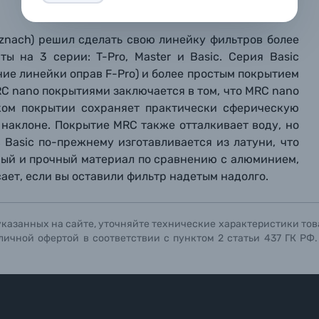
репить файл
репить файл
репить файл
uznach) решил сделать свою линейку фильтров более
мая кнопку «
мая кнопку «
мая кнопку «
Отправить вопрос
Отправить вопрос
Отправить вопрос
» я даю: Согласие на
» я даю: Согласие на
» я даю: Согласие на
обработку персональны
обработку персональны
обработку персональны
ы на 3 серии: T-Pro, Master и Basic. Серия Basic
ографов
ние линейки оправ F-Pro) и более простым покрытием
MRC nano покрытиями заключается в том, что MRC nano
аком покрытии сохраняет практически сферическую
Отправить вопрос
Отправить вопрос
Отправить вопрос
 наклоне. Покрытие MRC также отталкивает воду, но
в
Basic
по-прежнему изготавливается из латуни,
что
ьный и прочный материал по сравнению с алюминием,
са
ет, если вы оставили фильтр надетым надолго.
указанных на сайте, уточняйте технические характеристики тов
личной офертой в соответствии с пунктом 2 статьи 437 ГК РФ