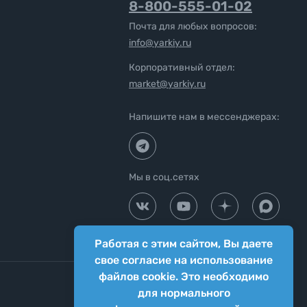
8-800-555-01-02
Почта для любых вопросов:
info@yarkiy.ru
Корпоративный отдел:
market@yarkiy.ru
Напишите нам в мессенджерах:
Мы в соц.сетях
Работая с этим сайтом, Вы даете
свое согласие на использование
файлов cookie. Это необходимо
для нормального