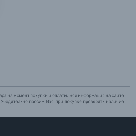
х данных.
х данных.
х данных.
ара на момент покупки и оплаты. Вся информация на сайте
. Убедительно просим Вас при покупке проверять наличие