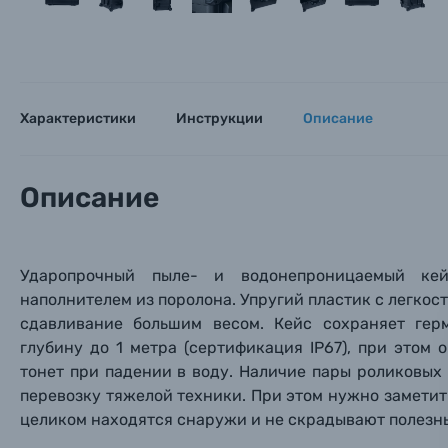
Цифровые фотоаппараты
Пленочные фотоаппараты
Характеристики
Инструкции
Описание
Фотокамеры моментальной печати
Поя
Поя
Поя
Мы пос
Мы пос
Мы пос
Описание
Видеокамеры
Объективы для фотоаппаратов
Имя и
Имя и
Имя и
Ударопрочный пыле- и водонепроницаемый кей
Заказ 
наполнителем из поролона. Упругий пластик с легко
Вспышки для фотоаппаратов
сдавливание большим весом. Кейс сохраняет гер
Тема 
Тема 
Тема 
глубину до 1 метра (сертификация IP67), при этом 
Оставьте
Аксессуары для фото и видеокамер
тонет при падении в воду. Наличие пары роликовых
Вами с 9:
перевозку тяжелой техники. При этом нужно заметит
Оптические приборы
целиком находятся снаружи и не скрадывают полезн
Номер
Номер
Номер
Имя*