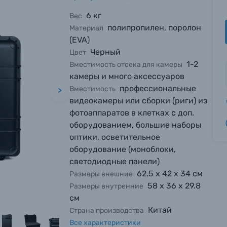
6 кг
Вес
полипропилен, поролон
Материал
(EVA)
Черный
Цвет
1-2
Вместимость отсека для камеры
камеры и много аксессуаров
профессиональные
Вместимость
>
видеокамеры или сборки (риги) из
фотоаппаратов в клетках с доп.
оборудованием, большие наборы
оптики, осветительное
оборудование (моноблоки,
светодиодные панели)
62.5 х 42 х 34 см
Размеры внешние
58 х 36 х 29.8
Размеры внутренние
см
Китай
Страна производства
Все характеристики