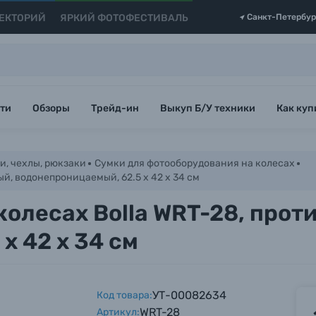
ЕКТОРИЙ
ЯРКИЙ ФОТОФЕСТИВАЛЬ
Санкт-Петербур
ти
Обзоры
Трейд-ин
Выкуп Б/У техники
Как куп
и, чехлы, рюкзаки
Сумки для фотооборудования на колесах
ый, водонепроницаемый, 62.5 x 42 x 34 см
колесах Bolla WRT-28, про
x 42 x 34 см
УТ-00082634
Код товара:
WRT-28
Артикул: