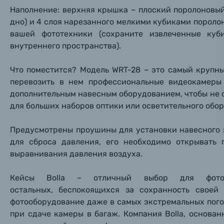
Наполнение: верхняя крышка – плоский поролоновый
Электроника
дно) и 4 слоя нарезанного мелкими кубиками пороло
Ваш в
Ваш в
Ваш в
вашей фототехники (сохраните извлеченные куб
Номер т
Материалы
внутреннего пространства).
Нажимая
Что поместится?
Модель WRT-28 –
это самый крупны
Осветительное оборудование
перевозить в нем профессиональные видеокамеры 
дополнительным навесным оборудованием, чтобы не с
Фоторамки
для больших наборов оптики или осветительного обор
Прик
Прик
Прик
Фотоальбомы
Предусмотрены проушины для установки навесного 
для сброса давления, его необходимо открывать
Нажи
Нажи
Нажи
выравнивания давления воздуха.
Книги о фотографии, альбомы известных фот
Кейсы Bolla – отличный выбор для фотогр
Солнцезащитные очки
остальных, беспокоящихся за сохранность свое
фотооборудование даже в самых экстремальных пого
Б/У фототехника (Комиссионные товары)
при сдаче камеры в багаж. Компания Bolla, основан