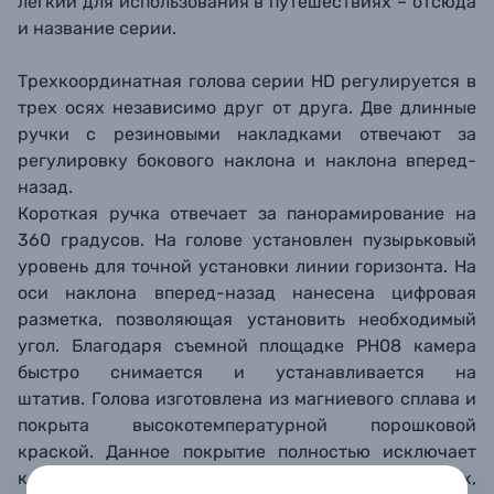
легкий для использования в путешествиях – отсюда
и название серии.
Трехкоординатная голова серии HD регулируется в
трех осях независимо друг от друга. Две длинные
ручки с резиновыми накладками отвечают за
регулировку бокового наклона и наклона вперед-
назад.
Короткая ручка отвечает за панорамирование на
360 градусов. На голове установлен пузырьковый
уровень для точной установки линии горизонта. На
оси наклона вперед-назад нанесена цифровая
разметка, позволяющая установить необходимый
угол. Благодаря съемной площадке PH08 камера
быстро снимается и устанавливается на
штатив. Голова изготовлена из магниевого сплава и
покрыта высокотемпературной порошковой
краской. Данное покрытие полностью исключает
коррозию метала при любых погодных условиях,