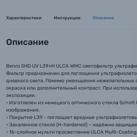
Объективы для фотоаппаратов
Имя и
Имя и
Имя и
Характеристики
Инструкции
Описание
Заказ 
Вспышки для фотоаппаратов
Тема 
Тема 
Тема 
Оставьте
Описание
Аксессуары для фото и видеокамер
Вами с 9:
Оптические приборы
Номер
Номер
Номер
Benro SHD UV L39+H ULCA WMC светофильтр ультрафи
Имя*
Фильтр предназначен для поглощения ультрафиолетов
Электроника
дневного света. Помимо уменьшения нежелательных с
Ваш в
Ваш в
Ваш в
окраска или дополнительный контраст. При использо
Номер т
Материалы
экспозиции.
• Изготовлен из немецкого оптического стекла Schott
Нажимая
изображения.
Осветительное оборудование
• Покрытие L39 - поглощает вредные ультрафиолетовы
• Закаленное стекло (H-hardened) – надёжно защища
Фоторамки
• 16-слойное мульти просветление ULCA Multi-Coatin