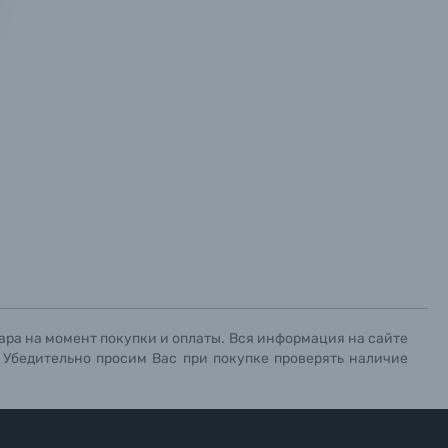
х данных.
х данных.
х данных.
ара на момент покупки и оплаты. Вся информация на сайте
. Убедительно просим Вас при покупке проверять наличие