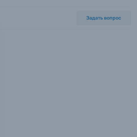
Задать вопрос
мся с
ных.