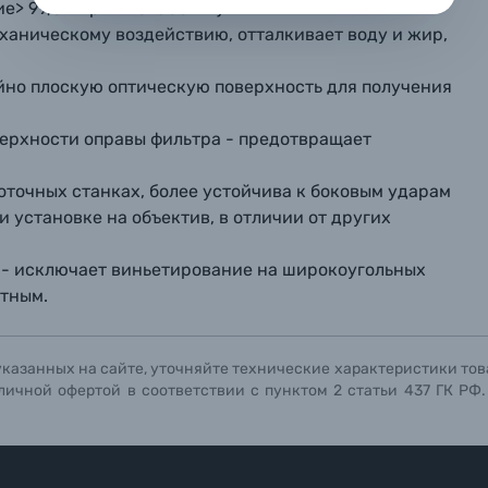
> 99,0% при 420-680 Нм).
репить файл
репить файл
репить файл
ханическому воздействию, отталкивает воду и жир,
мая кнопку «
мая кнопку «
мая кнопку «
Отправить вопрос
Отправить вопрос
Отправить вопрос
» я даю: Согласие на
» я даю: Согласие на
» я даю: Согласие на
обработку персональны
обработку персональны
обработку персональны
айно плоскую оптическую поверхность для получения
ографов
верхности оправы фильтра - предотвращает
Отправить вопрос
Отправить вопрос
Отправить вопрос
окоточных станках, более устойчива к боковым ударам
 установке на объектив, в отличии от других
ке - исключает виньетирование на широкоугольных
ктным.
указанных на сайте, уточняйте технические характеристики тов
личной офертой в соответствии с пунктом 2 статьи 437 ГК РФ