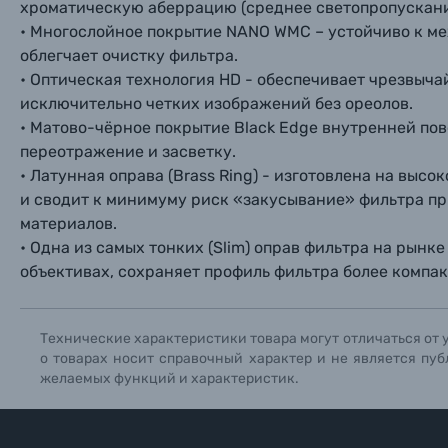
хроматическую аберрацию (среднее светопропускание
Прик
Прик
Прик
Фотоальбомы
• Многослойное покрытие NANO WMC – устойчиво к ме
облегчает очистку фильтра.
Нажи
Нажи
Нажи
• Оптическая технология HD - обеспечивает чрезвыч
Книги о фотографии, альбомы известных фот
исключительно четких изображений без ореолов.
• Матово-чёрное покрытие Black Edge внутренней по
Солнцезащитные очки
переотражение и засветку.
• Латунная оправа (Brass Ring) - изготовлена на выс
Б/У фототехника (Комиссионные товары)
и сводит к минимуму риск «закусывание» фильтра при
материалов.
• Одна из самых тонких (Slim) оправ фильтра на рын
Уценённые товары
объективах, сохраняет профиль фильтра более компа
Технические характеристики товара могут отличаться от 
о товарах носит справочный характер и не является пуб
желаемых функций и характеристик.