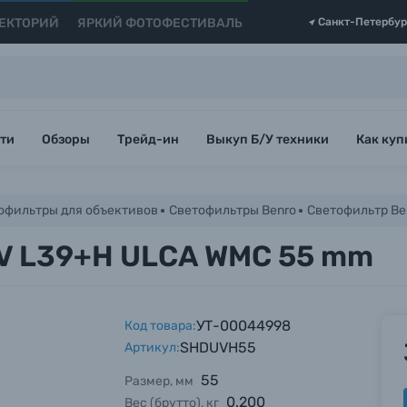
ЕКТОРИЙ
ЯРКИЙ ФОТОФЕСТИВАЛЬ
Санкт-Петербур
ти
Обзоры
Трейд-ин
Выкуп Б/У техники
Как куп
офильтры для объективов
Светофильтры Benro
Светофильтр Be
UV L39+H ULCA WMC 55 mm
УТ-00044998
Код товара:
SHDUVH55
Артикул:
55
Размер, мм
0.200
Вес (брутто), кг