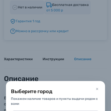
Бесплатная доставка
Нет в наличии
от 5 000 р
Б/У фототехника (Комиссионные товары)
Гарантия 1 год
Уценённые товары
Можно в рассрочку или кредит
Характеристики
Инструкции
Описание
Описание
Выберите город
Benro SHD ND IR ULCA WMC изготовлен из лучшего
Покажем наличие товаров и пункты выдачи рядом с
стекла серии B270 немецкого производителя
вами
оптического стекла Schott.