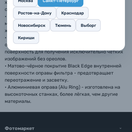
Москва
Санкт-Петербург
хроматическую аберрацию (среднее
светопропускание> 98,0% при 420-680 Нм).
Ростов-на-Дону
Краснодар
• Многослойное покрытие NANO WMC – устойчиво к
механическому воздействию, отталкивает воду и
Новосибирск
Тюмень
Выборг
жир, облегчает очистку фильтра.
• Оптическая технология полировки HD -
Кириши
обеспечивает чрезвычайно плоскую оптическую
поверхность для получения исключительно четких
изображений без ореолов.
• Матово-чёрное покрытие Black Edge внутренней
поверхности оправы фильтра - предотвращает
переотражение и засветку.
• Алюминиевая оправа (Alu Ring) - изготовлена на
высокоточных станках, более лёгкая, чем другие
материалы.
Фотомаркет