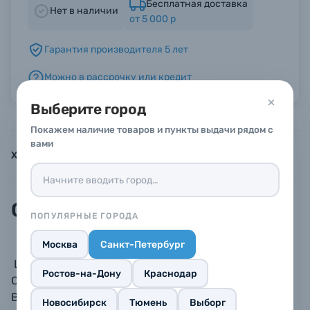
Бесплатная доставка
Нет в наличии
от 5 000 р
Б/У фототехника (Комиссионные товары)
Гарантия производителя 5 лет
Можно в рассрочку или кредит
Уценённые товары
Выберите город
Покажем наличие товаров и пункты выдачи рядом с
вами
Характеристики
Инструкции
Описание
Описание
ПОПУЛЯРНЫЕ ГОРОДА
Москва
Санкт-Петербург
Центральная телескопическая колонна Benro
Ростов-на-Дону
Краснодар
CSC29 из карбона служит дополнением к штативу
Benro TTOR24C. Использование колонны позволяет
Новосибирск
Тюмень
Выборг