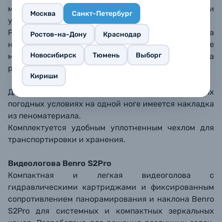
максимальную стабильность штатива и
Москва
Санкт-Петербург
устойчивость к скручиванию.
Резиновые опоры улучшают устойчивость штатива
Ростов-на-Дону
Краснодар
на всех скользких поверхностях, а комплектные
Новосибирск
Тюмень
Выборг
металлические шипы надежную фиксацию на
различном грунте.
Кириши
Для удобства использования штатива при любых
погодных условиях на одной ноге имеется накладка
из пеноматериала.
Комплектуется удобным уплотненным чехлом для
транспортировки и хранения.
Видеологова Benro S2Pro
Компактная и легкая видеоголова c
гидравлическими картриджами и фиксированным
сопротивлением панорамирования и наклона Benro
S2Pro для системных и компактных зеркальных