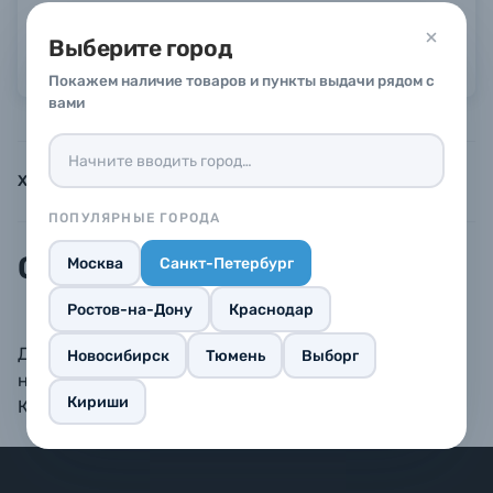
Гарантия 2 недели
Выберите город
Можно в рассрочку или кредит
Б/У фототехника (Комиссионные товары)
Покажем наличие товаров и пункты выдачи рядом с
вами
Уценённые товары
Характеристики
Инструкции
Описание
ПОПУЛЯРНЫЕ ГОРОДА
Описание
Москва
Санкт-Петербург
Ростов-на-Дону
Краснодар
Деревянные фоторамки BAUMMANN — изделия из
Новосибирск
Тюмень
Выборг
натуральных, экологичных материалов.
Кириши
Комплектуются стеклом, креплением и задником.