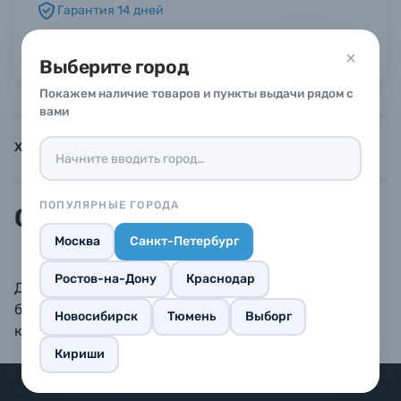
Гарантия 14 дней
Можно в рассрочку или кредит
Б/У фототехника (Комиссионные товары)
Выберите город
Покажем наличие товаров и пункты выдачи рядом с
Уценённые товары
вами
Характеристики
Инструкции
Описание
ПОПУЛЯРНЫЕ ГОРОДА
Описание
Москва
Санкт-Петербург
Ростов-на-Дону
Краснодар
Деревянные рамки BAUMMANN — изделия только
безупречного качества. Комплектуются стеклом,
Новосибирск
Тюмень
Выборг
креплением и задником.
Кириши