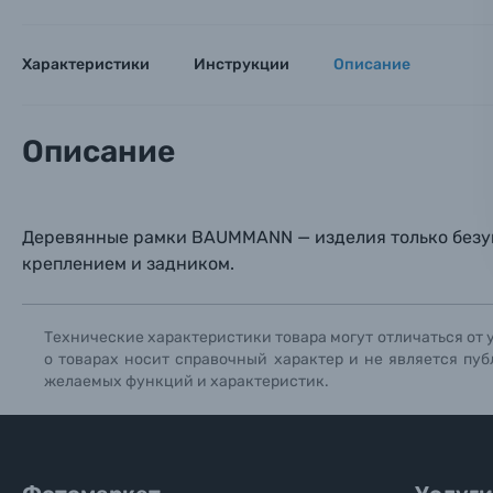
Электроника
Ваш в
Ваш в
Ваш в
Номер т
Характеристики
Инструкции
Описание
Материалы
Нажимая
Осветительное оборудование
Описание
Фоторамки
Деревянные рамки BAUMMANN — изделия только безуп
Прик
Прик
Прик
Фотоальбомы
креплением и задником.
Нажи
Нажи
Нажи
Книги о фотографии, альбомы известных фот
Технические характеристики товара могут отличаться от 
о товарах носит справочный характер и не является пуб
желаемых функций и характеристик.
Солнцезащитные очки
Б/У фототехника (Комиссионные товары)