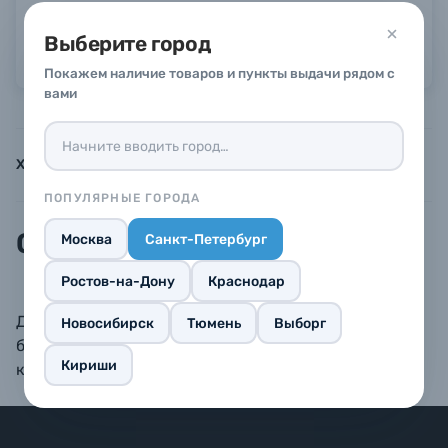
Гарантия 14 дней
Выберите город
Можно в рассрочку или кредит
Б/У фототехника (Комиссионные товары)
Покажем наличие товаров и пункты выдачи рядом с
вами
Уценённые товары
Характеристики
Инструкции
Описание
ПОПУЛЯРНЫЕ ГОРОДА
Описание
Москва
Санкт-Петербург
Ростов-на-Дону
Краснодар
Деревянные рамки BAUMMANN — изделия только
Новосибирск
Тюмень
Выборг
безупречного качества. Комплектуются стеклом,
Кириши
креплением и задником.