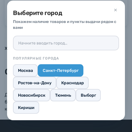
Гарантия 14 дней
Выберите город
Можно в рассрочку или кредит
Б/У фототехника (Комиссионные товары)
Покажем наличие товаров и пункты выдачи рядом с
вами
Уценённые товары
Характеристики
Инструкции
Описание
ПОПУЛЯРНЫЕ ГОРОДА
Описание
Москва
Санкт-Петербург
Ростов-на-Дону
Краснодар
Деревянные рамки BAUMMANN — изделия только
Новосибирск
Тюмень
Выборг
безупречного качества. Комплектуются стеклом,
Кириши
креплением и задником.