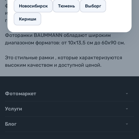
форматах 10х15, 11,5х15, 13х18, 15х20, 15х23 - также
Новосибирск
Тюмень
Выборг
имеется подставка для размещения рамки на
Кириши
горизонтальной поверхности.
Фоторамки BAUMMANN обладают широким
диапазоном форматов: от 10х13,5 см до 60х90 см.
Это стильные рамки , которые характеризуются
высоким качеством и доступной ценой.
Фотомаркет
Услуги
Блог