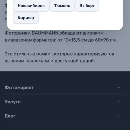
форматах 10х15, 11,5х15, 13х18, 15х20, 15х23 - также
Новосибирск
Тюмень
Выборг
имеется подставка для размещения рамки на
Кириши
горизонтальной поверхности.
Фоторамки BAUMMANN обладают широким
диапазоном форматов: от 10х13,5 см до 60х90 см.
Это стильные рамки , которые характеризуются
высоким качеством и доступной ценой.
Фотомаркет
Услуги
Блог