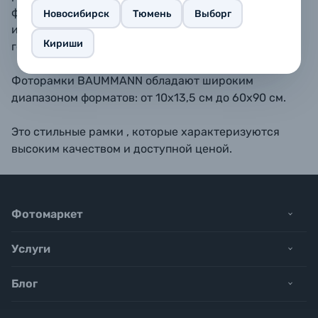
форматах 10х15, 11,5х15, 13х18, 15х20, 15х23 - также
Новосибирск
Тюмень
Выборг
имеется подставка для размещения рамки на
Кириши
горизонтальной поверхности.
Фоторамки BAUMMANN обладают широким
диапазоном форматов: от 10х13,5 см до 60х90 см.
Это стильные рамки , которые характеризуются
высоким качеством и доступной ценой.
Фотомаркет
Услуги
Блог