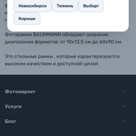
форматах 10х15, 11,5х15, 13х18, 15х20, 15х23 - также
Новосибирск
Тюмень
Выборг
имеется подставка для размещения рамки на
Кириши
горизонтальной поверхности.
Фоторамки BAUMMANN обладают широким
диапазоном форматов: от 10х13,5 см до 60х90 см.
Это стильные рамки , которые характеризуются
высоким качеством и доступной ценой
Фотомаркет
Услуги
Блог