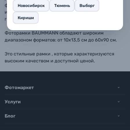
форматах 10х15, 11,5х15, 13х18, 15х20, 15х23 - также
Новосибирск
Тюмень
Выборг
имеется подставка для размещения рамки на
Кириши
горизонтальной поверхности.
Фоторамки BAUMMANN обладают широким
диапазоном форматов: от 10х13,5 см до 60х90 см.
Это стильные рамки , которые характеризуются
высоким качеством и доступной ценой.
Фотомаркет
Услуги
Блог