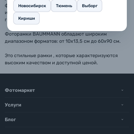
форматах 10х15, 11,5х15, 13х18, 15х20, 15х23 - также
Новосибирск
Тюмень
Выборг
имеется подставка для размещения рамки на
Кириши
горизонтальной поверхности.
Фоторамки BAUMMANN обладают широким
диапазоном форматов: от 10х13,5 см до 60х90 см.
Это стильные рамки , которые характеризуются
высоким качеством и доступной ценой.
Фотомаркет
Услуги
Блог