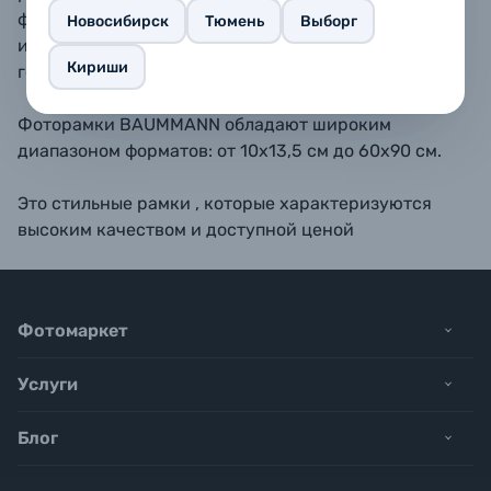
форматах 10х15, 11,5х15, 13х18, 15х20, 15х23 - также
Новосибирск
Тюмень
Выборг
имеется подставка для размещения рамки на
Кириши
горизонтальной поверхности.
Фоторамки BAUMMANN обладают широким
диапазоном форматов: от 10х13,5 см до 60х90 см.
Это стильные рамки , которые характеризуются
высоким качеством и доступной ценой
Фотомаркет
Услуги
Блог