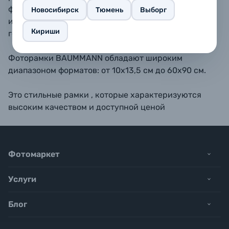
форматах 10х15, 11,5х15, 13х18, 15х20, 15х23 - также
Новосибирск
Тюмень
Выборг
имеется подставка для размещения рамки на
Кириши
горизонтальной поверхности.
Фоторамки BAUMMANN обладают широким
диапазоном форматов: от 10х13,5 см до 60х90 см.
Это стильные рамки , которые характеризуются
высоким качеством и доступной ценой
Фотомаркет
Услуги
Блог