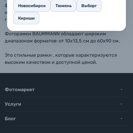
форматах 10х15, 11,5х15, 13х18, 15х20, 15х23 - также
Новосибирск
Тюмень
Выборг
имеется подставка для размещения рамки на
Кириши
горизонтальной поверхности.
Фоторамки BAUMMANN обладают широким
диапазоном форматов: от 10х13,5 см до 60х90 см.
Это стильные рамки , которые характеризуются
высоким качеством и доступной ценой.
Фотомаркет
Услуги
Блог