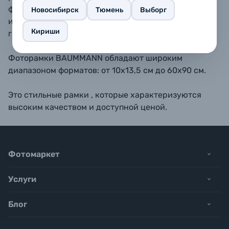
форматах 10х15, 11,5х15, 13х18, 15х20, 15х23 - также
Новосибирск
Тюмень
Выборг
имеется подставка для размещения рамки на
Кириши
горизонтальной поверхности.
Фоторамки BAUMMANN обладают широким
диапазоном форматов: от 10х13,5 см до 60х90 см.
Это стильные рамки , которые характеризуются
высоким качеством и доступной ценой.
Фотомаркет
Услуги
Блог