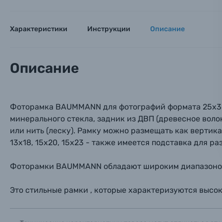
Оптические приборы
Номер
Номер
Номер
Имя*
Характеристики
Инструкции
Описание
Электроника
Ваш в
Ваш в
Ваш в
Номер т
Описание
Материалы
Нажимая
Осветительное оборудование
Фоторамка BAUMMANN для фотографий формата 25х38 
минерального стекла, задник из ДВП (древесное воло
Фоторамки
или нить (леску). Рамку можно размещать как вертикал
13х18, 15х20, 15х23 - также имеется подставка для 
Прик
Прик
Прик
Фотоальбомы
Фоторамки BAUMMANN обладают широким диапазоном ф
Нажи
Нажи
Нажи
Книги о фотографии, альбомы известных фот
Это стильные рамки , которые характеризуются высок
Солнцезащитные очки