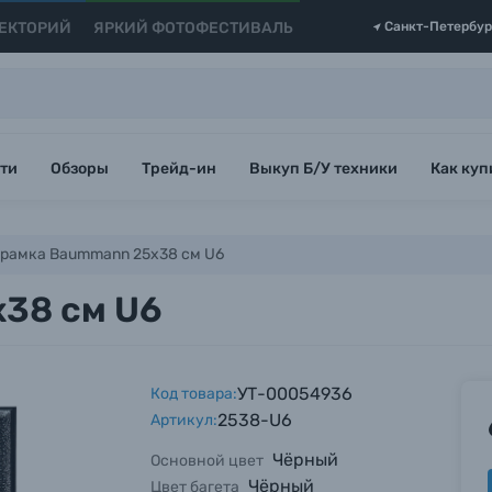
ЕКТОРИЙ
ЯРКИЙ ФОТОФЕСТИВАЛЬ
Санкт-Петербур
ти
Обзоры
Трейд-ин
Выкуп Б/У техники
Как куп
рамка Baummann 25x38 см U6
38 см U6
УТ-00054936
Код товара:
2538-U6
Артикул:
Чёрный
Основной цвет
Чёрный
Цвет багета