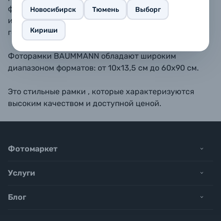
форматах 10х15, 11,5х15, 13х18, 15х20, 15х23 - также
Новосибирск
Тюмень
Выборг
имеется подставка для размещения рамки на
Кириши
горизонтальной поверхности.
Фоторамки BAUMMANN обладают широким
диапазоном форматов: от 10х13,5 см до 60х90 см.
Это стильные рамки , которые характеризуются
высоким качеством и доступной ценой.
Фотомаркет
Услуги
Блог