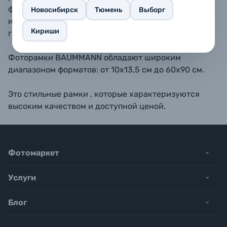
форматах 10х15, 11,5х15, 13х18, 15х20, 15х23 - также
Новосибирск
Тюмень
Выборг
имеется подставка для размещения рамки на
Кириши
горизонтальной поверхности.
Фоторамки BAUMMANN обладают широким
диапазоном форматов: от 10х13,5 см до 60х90 см.
Это стильные рамки , которые характеризуются
высоким качеством и доступной ценой.
Фотомаркет
Услуги
Блог