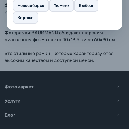
форматах 10х15, 11,5х15, 13х18, 15х20, 15х23 - также
Новосибирск
Тюмень
Выборг
имеется подставка для размещения рамки на
Кириши
горизонтальной поверхности.
Фоторамки BAUMMANN обладают широким
диапазоном форматов: от 10х13,5 см до 60х90 см.
Это стильные рамки , которые характеризуются
высоким качеством и доступной ценой.
Фотомаркет
Услуги
Блог